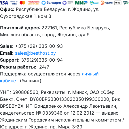
Офис:
Республика Беларусь, г. Жодино, ул.
Сухогрядская 1, ком 3
Почтовый адрес
: 222161, Республика Беларусь,
Минская область, город Жодино, а/я 9
Sales:
+375 (29) 335-00-93
Email:
sales@besthost.by
Support:
375(29)335-00-94
Режим работы:
24/7
Поддержка осуществляется через
личный
кабинет
(биллинг)
УНП: 690808560, Реквизиты: г. Минск, ОАО «Сбер
Банк», Cчет: BY80BPSB30133022350199330000, Бик:
BPSBBY2X. ИП Бондаренко Александр Леонтьевич,
свидетельство № 0339346 от 12.02.2012 — выдано
Жодинским Городским исполнительным комитетом /
Юр.адрес: г. Жодино, пр. Мира 3-29