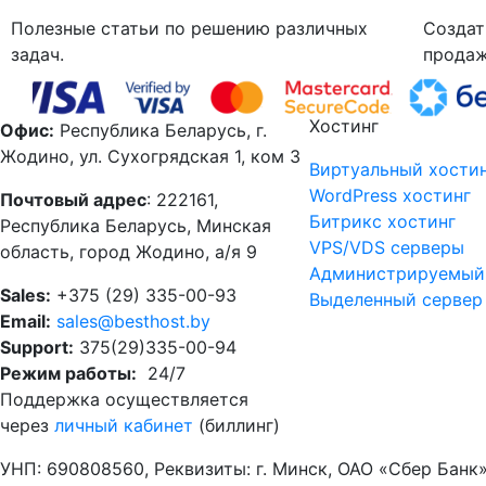
Полезные статьи по решению различных
Создат
задач.
продаж
Хостинг
Офис:
Республика Беларусь, г.
Жодино, ул. Сухогрядская 1, ком 3
Виртуальный хости
WordPress хостинг
Почтовый адрес
: 222161,
Битрикс хостинг
Республика Беларусь, Минская
VPS/VDS серверы
область, город Жодино, а/я 9
Администрируемый
Sales:
+375 (29) 335-00-93
Выделенный сервер
Email:
sales@besthost.by
Support:
375(29)335-00-94
Режим работы:
24/7
Поддержка осуществляется
через
личный кабинет
(биллинг)
УНП: 690808560, Реквизиты: г. Минск, ОАО «Сбер Бан