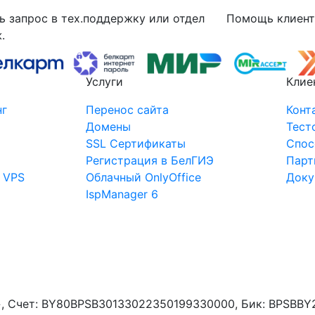
ь запрос в тех.поддержку или отдел
Помощь клиенту
.
Услуги
Клие
нг
Перенос сайта
Конт
Домены
Тест
SSL Сертификаты
Спос
Регистрация в БелГИЭ
Парт
 VPS
Облачный OnlyOffice
Доку
IspManager 6
к», Cчет: BY80BPSB30133022350199330000, Бик: BPSBBY