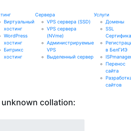
стинг
Сервера
Услуги
Виртуальный
VPS сервера (SSD)
Домены
хостинг
VPS сервера
SSL
WordPress
(NVme)
Сертифик
хостинг
Администрируемые
Регистрац
Битрикс
VPS
в БелГИЭ
хостинг
Выделенный сервер
ISPmanage
Перенос
сайта
Разработк
сайтов
unknown collation: