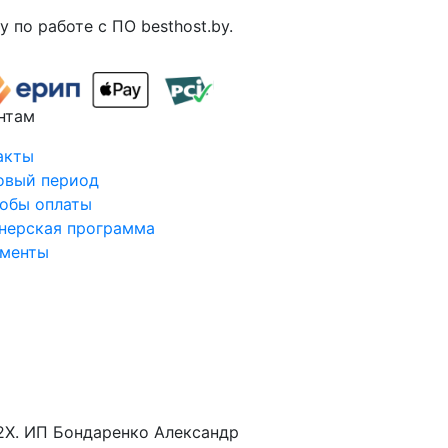
 по работе с ПО besthost.by.
нтам
акты
овый период
обы оплаты
нерская программа
менты
2X. ИП Бондаренко Александр