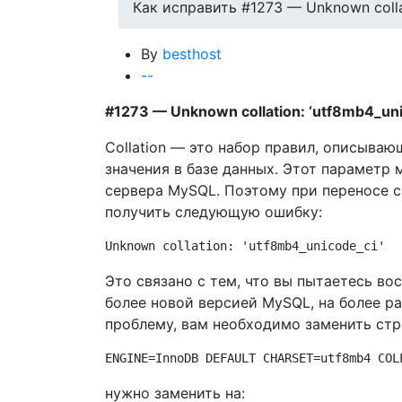
Как исправить #1273 — Unknown collat
By
besthost
-
-
#1273 — Unknown collation: ‘utf8mb4_uni
Collation — это набор правил, описываю
значения в базе данных. Этот параметр
сервера MySQL. Поэтому при переносе с
получить следующую ошибку:
Unknown collation: 
'utf8mb4_unicode_ci'
Это связано с тем, что вы пытаетесь во
более новой версией MySQL, на более р
проблему, вам необходимо заменить ст
ENGINE=InnoDB DEFAULT CHARSET=utf8mb4 COL
нужно заменить на: