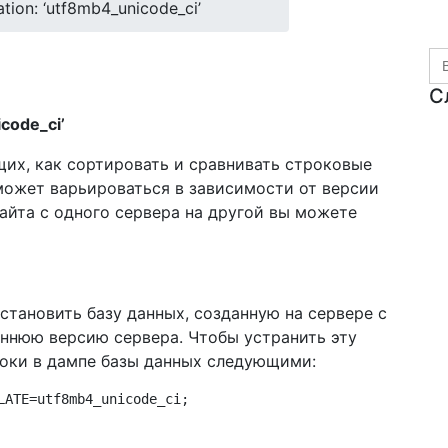
ion: ‘utf8mb4_unicode_ci’
Se
for
С
code_ci’
щих, как сортировать и сравнивать строковые
 может варьироваться в зависимости от версии
айта с одного сервера на другой вы можете
сстановить базу данных, созданную на сервере с
аннюю версию сервера. Чтобы устранить эту
роки в дампе базы данных следующими:
LATE=utf8mb4_unicode_ci;