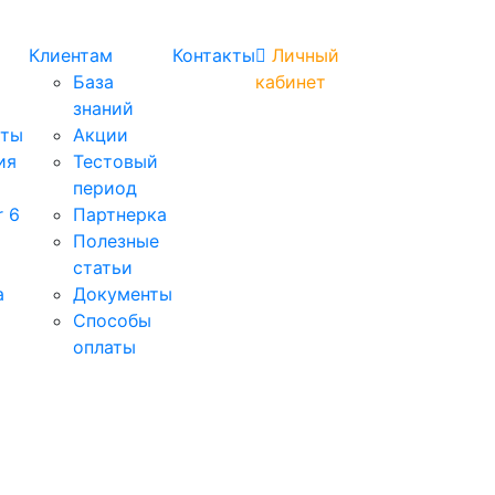
Клиентам
Контакты
Личный
База
кабинет
знаний
аты
Акции
ия
Тестовый
период
r 6
Партнерка
Полезные
статьи
а
Документы
Способы
оплаты