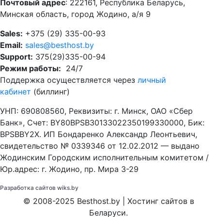
Почтовый адрес
: 222161, Республика Беларусь,
Минская область, город Жодино, а/я 9
Sales:
+375 (29) 335-00-93
Email:
sales@besthost.by
Support:
375(29)335-00-94
Режим работы:
24/7
Поддержка осуществляется через
личный
кабинет
(биллинг)
УНП: 690808560, Реквизиты: г. Минск, ОАО «Сбер
Банк», Cчет: BY80BPSB30133022350199330000, Бик:
BPSBBY2X. ИП Бондаренко Александр Леонтьевич,
свидетельство № 0339346 от 12.02.2012 — выдано
Жодинским Городским исполнительным комитетом /
Юр.адрес: г. Жодино, пр. Мира 3-29
Разработка сайтов
wiks.by
© 2008-2025 Besthost.by | Хостинг сайтов в
Беларуси.