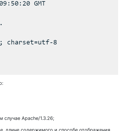
о:
 случае Apache/1.3.26;
е, длине содержимого и способе отображения