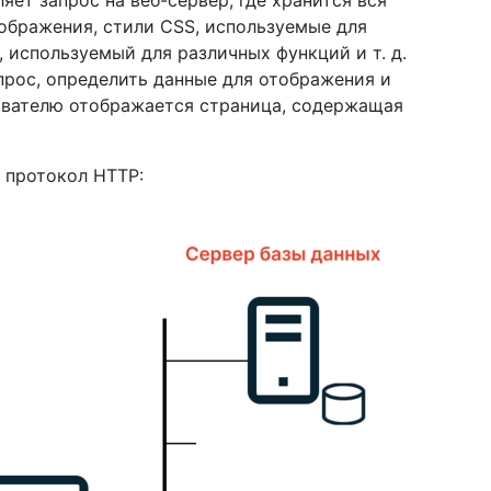
яет запрос на веб-сервер, где хранится вся
ображения, стили CSS, используемые для
, используемый для различных функций и т. д.
прос, определить данные для отображения и
ьзователю отображается страница, содержащая
т протокол HTTP: