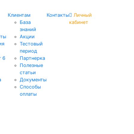
Клиентам
Контакты
Личный
База
кабинет
знаний
аты
Акции
ия
Тестовый
период
r 6
Партнерка
Полезные
статьи
а
Документы
Способы
оплаты