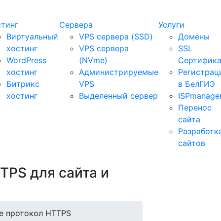
стинг
Сервера
Услуги
Виртуальный
VPS сервера (SSD)
Домены
хостинг
VPS сервера
SSL
WordPress
(NVme)
Сертифик
хостинг
Администрируемые
Регистрац
Битрикс
VPS
в БелГИЭ
хостинг
Выделенный сервер
ISPmanage
Перенос
сайта
Разработк
сайтов
TPS для сайта и
е протокол HTTPS