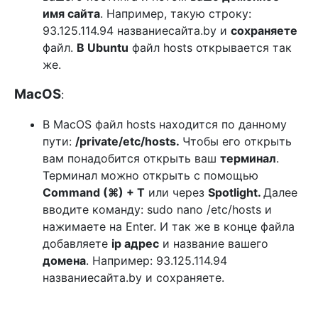
имя сайта
. Например, такую строку:
93.125.114.94 названиесайта.by и
сохраняете
файл.
В Ubuntu
файл hosts открывается так
же.
MacOS
:
В MacOS файл hosts находится по данному
пути:
/private/etc/hosts.
Чтобы его открыть
вам понадобится открыть ваш
терминал
.
Терминал можно открыть с помощью
Command (⌘) + T
или через
Spotlight.
Далее
вводите команду:
sudo
nano /etc/hosts и
нажимаете на Enter. И так же в конце файла
добавляете
ip адрес
и название вашего
домена
. Например: 93.125.114.94
названиесайта.by и сохраняете.