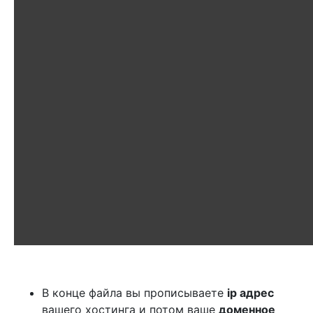
В конце файла вы прописываете
ip адрес
вашего хостинга и потом ваше
доменное