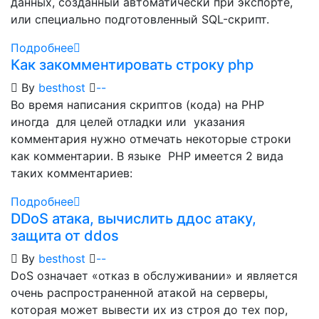
данных, созданный автоматически при экспорте,
или специально подготовленный SQL-скрипт.
Подробнее
Как закомментировать строку php
By
besthost
-
-
Во время написания скриптов (кода) на PHP
иногда для целей отладки или указания
комментария нужно отмечать некоторые строки
как комментарии. В языке PHP имеется 2 вида
таких комментариев:
Подробнее
DDoS атака, вычислить ддос атаку,
защита от ddos
By
besthost
-
-
DoS означает «отказ в обслуживании» и является
очень распространенной атакой на серверы,
которая может вывести их из строя до тех пор,