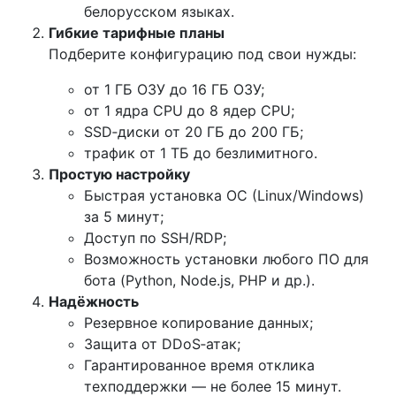
белорусском языках.
Гибкие тарифные планы
Подберите конфигурацию под свои нужды:
от
1
ГБ
ОЗУ
до
16
ГБ
ОЗУ
;
от
1
ядра
CPU
до
8
ядер
CPU
;
SSD‑диски от
20
ГБ
до
200
ГБ
;
трафик от
1
ТБ
до безлимитного.
Простую настройку
Быстрая установка ОС (Linux/Windows)
за
5
минут
;
Доступ по SSH/RDP;
Возможность установки любого ПО для
бота (Python, Node.js, PHP и др.).
Надёжность
Резервное копирование данных;
Защита от DDoS‑атак;
Гарантированное время отклика
техподдержки — не более
15
минут
.