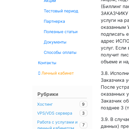
Акции
(Биллинг п
Тестовый период
ЗАКАЗЧИКУ 
услуги на р
Партнерка
оказанным У
Полезные статьи
подписать 
адрес ИСПО
Документы
услуг. Если
Способы оплаты
получит пис
объеме и на
Контакты
3.8. Исполн
Личный кабинет
Заказчика у
После устра
оказанных у
Рубрики
Заказчик об
9
Хостинг
позднее 3 (
3
VPS/VDS сервера
3.9. В случ
Работа с услугами и
7
данных) пре
личный кабинетом