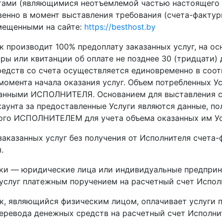
тами (являющимися неотъемлемой частью настоящего
енно в момент выставления требования (счета-фактур
змещенными на сайте:
https://besthost.by
ик производит 100% предоплату заказанных услуг, на 
ры или квитанции об оплате не позднее 30 (тридцати) 
редств со счета осуществляется единовременно в соо
момента начала оказания услуг. Объем потребленных У
анными ИСПОЛНИТЕЛЯ. Основанием для выставления с
каунта за предоставленные Услуги являются данные, п
ого ИСПОЛНИТЕЛЕМ для учета объема оказанных им Ус
 заказанных услуг без получения от Исполнителя счета
.
чики — юридические лица или индивидуальные предпри
услуг платежным поручением на расчетный счет Исполн
ик, являющийся физическим лицом, оплачивает услуги 
еревода денежных средств на расчетный счет Исполнит