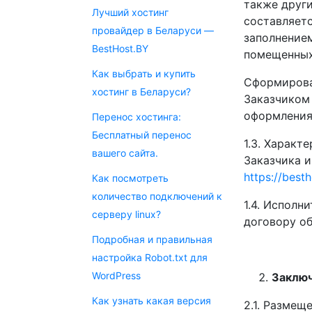
также други
Лучший хостинг
составляет
провайдер в Беларуси —
заполнением
BestHost.BY
помещенных 
Как выбрать и купить
Сформирова
хостинг в Беларуси?
Заказчиком 
оформления 
Перенос хостинга:
Бесплатный перенос
1.3. Характ
вашего сайта.
Заказчика и
https://best
Как посмотреть
количество подключений к
1.4. Исполн
серверу linux?
договору об
Подробная и правильная
настройка Robot.txt для
WordPress
Заключ
Как узнать какая версия
2.1. Размещ