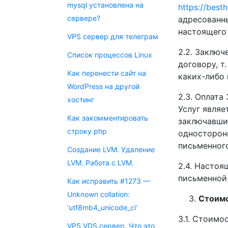
mysql установлена на
https://best
сервере?
адресованны
настоящего
VPS сервер для телеграм
2.2. Заклю
Список процессов Linux
договору, т
Как перенести сайт на
каких-либо 
WordPress на другой
2.3. Оплата
хостинг
Услуг являе
Как закомментировать
заключавши
строку php
односторон
письменного
Создание LVM. Удаление
LVM. Работа с LVM.
2.4. Настоя
письменной
Как исправить #1273 —
Unknown collation:
Стоимо
‘utf8mb4_unicode_ci’
3.1. Стоимо
VPS VDS сервер. Что это