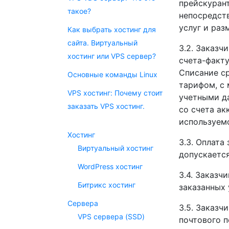
прейскуран
такое?
непосредств
услуг и ра
Как выбрать хостинг для
сайта. Виртуальный
3.2. Заказч
хостинг или VPS сервер?
счета-факту
Списание с
Основные команды Linux
тарифом, с 
VPS хостинг: Почему стоит
учетными д
заказать VPS хостинг.
со счета ак
используем
Хостинг
3.3. Оплата
Виртуальный хостинг
допускается
WordPress хостинг
3.4. Заказ
Битрикс хостинг
заказанных 
Сервера
3.5. Заказч
VPS сервера (SSD)
почтового п