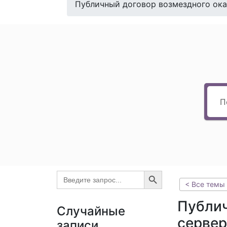
Публичный договор возмездного ока
Search Button
Search
for:
< Все темы
Публич
Случайные
серве
записи