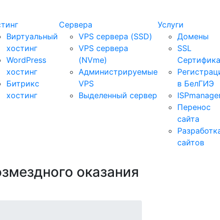
стинг
Сервера
Услуги
Виртуальный
VPS сервера (SSD)
Домены
хостинг
VPS сервера
SSL
WordPress
(NVme)
Сертифик
хостинг
Администрируемые
Регистрац
Битрикс
VPS
в БелГИЭ
хостинг
Выделенный сервер
ISPmanage
Перенос
сайта
Разработк
сайтов
змездного оказания