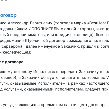
договор
ко Александр Леонтьевич (торговая марка «BestHost.B
в дальнейшем ИСПОЛНИТЕЛЬ, с одной стороны, и лицо 
ьный предприниматель, или юридическое лицо), безог
предложение (Публичный договор возмездного пользов
 сервером)), далее именуемое Заказчик, пришли к со
нижеследующем:
т договора.
тоящему договору Исполнитель передает Заказчику в п
сервер), а Заказчик обязуется оплатить пользование 
луги, оказываемые Исполнителем, в рамках настоящего
д услугами, оказываемыми Исполнителем, следует пон
нь услуг, являющихся предметом настоящего договора, 