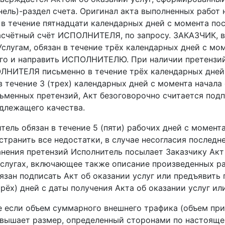
анель)-раздел счета. Оригинал акта выполненных раб
в течение пятнадцати календарных дней с момента по
асчётный счёт ИСПОЛНИТЕЛЯ, по запросу. ЗАКАЗЧИК, в
слугам, обязан в течение трёх календарных дней с мом
его и направить ИСПОЛНИТЕЛЮ. При наличии претензий
ЛНИТЕЛЯ письменно в течение трёх календарных дней 
 в течение 3 (трех) календарных дней с момента нача
ьменных претензий, Акт безоговорочно считается под
длежащего качества.
итель обязан в течение 5 (пяти) рабочих дней с момен
странить все недостатки, в случае несогласия последн
нения претензий Исполнитель посылает Заказчику Акт 
слугах, включающее также описание произведенных ра
язан подписать Акт об оказании услуг или предъявить
трёх) дней с даты получения Акта об оказании услуг ил
ае если объем суммарного внешнего трафика (объем пр
вышает размер, определенный сторонами по настоящему