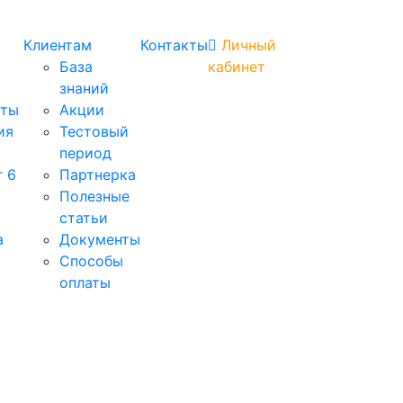
Клиентам
Контакты
Личный
База
кабинет
знаний
аты
Акции
ия
Тестовый
период
r 6
Партнерка
Полезные
статьи
а
Документы
Способы
оплаты