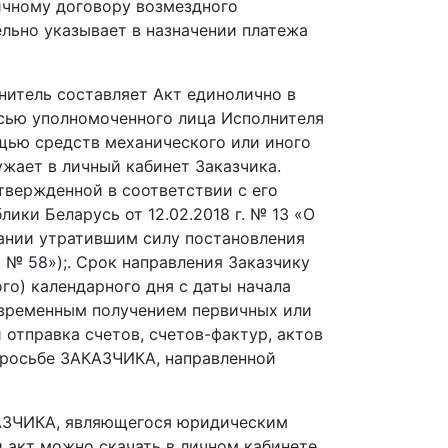
личному договору возмездного
льно указывает в назначении платежа
лнитель составляет Акт единолично в
сью уполномоченного лица Исполнителя
щью средств механического или иного
ужает в личный кабинет Заказчика.
твержденной в соответствии с его
ики Беларусь от 12.02.2018 г. № 13 «О
ании утратившим силу постановления
 № 58»);. Срок направления Заказчику
ого) календарного дня с даты начала
евременным получением первичных или
отправка счетов, счетов-фактур, актов
просьбе ЗАКАЗЧИКА, направленной
КАЗЧИКА, являющегося юридическим
 акт можно скачать в личном кабинете