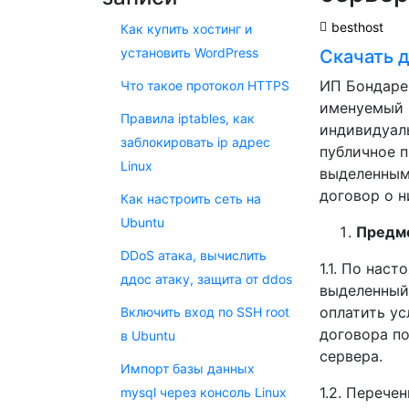
besthost
Как купить хостинг и
установить WordPress
Скачать 
ИП Бондарен
Что такое протокол HTTPS
именуемый 
Правила iptables, как
индивидуал
заблокировать ip адрес
публичное 
Linux
выделенным
договор о 
Как настроить сеть на
Ubuntu
Предме
DDoS атака, вычислить
1.1. По нас
ддос атаку, защита от ddos
выделенный 
оплатить ус
Включить вход по SSH root
договора по
в Ubuntu
сервера.
Импорт базы данных
1.2. Перече
mysql через консоль Linux