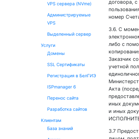
договора, с
VPS сервера (NVme)
пользования
Администрируемые
номер Счет
VPS
3.6. С моме
Выделенный сервер
электронно
либо с пом
Услуги
копирования
Домены
Заказчик со
SSL Сертификаты
учетной пол
единолично
Регистрация в БелГИЭ
Министерств
ISPmanager 6
Акта (посре
предоставл
Перенос сайта
иных докум
Разработка сайтов
и иных док
ИСПОЛНИТЕ
Клиентам
База знаний
3.7 Предос
лицом, подт